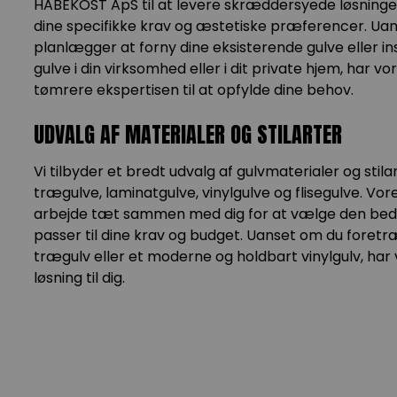
HABEKOST ApS til at levere skræddersyede løsninger,
dine specifikke krav og æstetiske præferencer. Ua
planlægger at forny dine eksisterende gulve eller in
gulve i din virksomhed eller i dit private hjem, har vo
tømrere ekspertisen til at opfylde dine behov.
UDVALG AF MATERIALER OG STILARTER
Vi tilbyder et bredt udvalg af gulvmaterialer og stila
trægulve, laminatgulve, vinylgulve og flisegulve. Vor
arbejde tæt sammen med dig for at vælge den beds
passer til dine krav og budget. Uanset om du foretr
trægulv eller et moderne og holdbart vinylgulv, har 
løsning til dig.