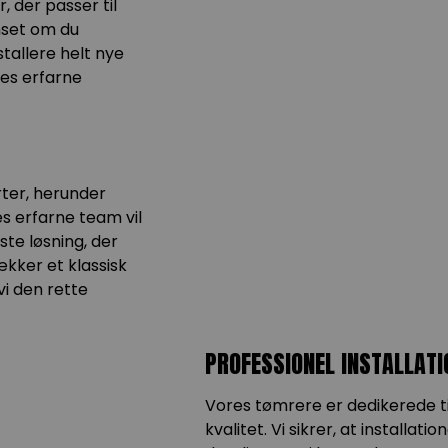
 der passer til
nset om du
stallere helt nye
res erfarne
rter, herunder
es erfarne team vil
te løsning, der
ækker et klassisk
vi den rette
PROFESSIONEL INSTALLATI
Vores tømrere er dedikerede til
kvalitet. Vi sikrer, at installa