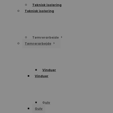
Teknisk isolering
Teknisk isolering
Tømrerarbejde
Tømrerarbejde
Vinduer
Vinduer
Gulv
Gulv