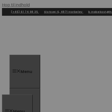
Hop til indhold
(+45) 61 74 98 35
Slotsvej 6, 4871 Horbelev
b.Habekost@h
Menu
Menu
Menu