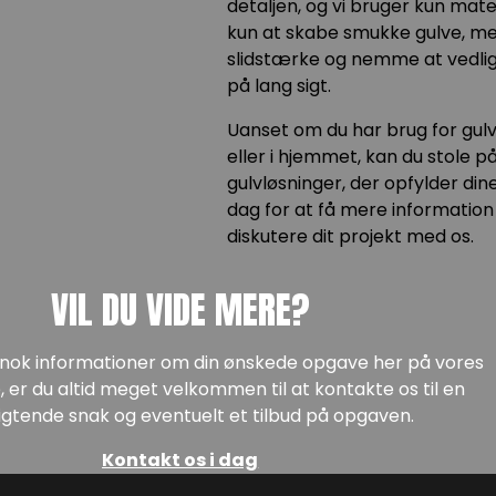
detaljen, og vi bruger kun mater
kun at skabe smukke gulve, men 
slidstærke og nemme at vedlige
på lang sigt.
Uanset om du har brug for gulv 
eller i hjemmet, kan du stole p
gulvløsninger, der opfylder di
dag for at få mere information 
diskutere dit projekt med os.
VIL DU VIDE MERE?
e nok informationer om din ønskede opgave her på vores
 er du altid meget velkommen til at kontakte os til en
igtende snak og eventuelt et tilbud på opgaven.
Kontakt os i dag