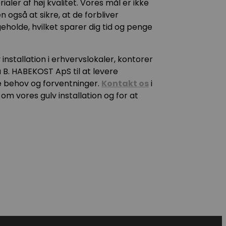
ialer af høj kvalitet. Vores mål er ikke
også at sikre, at de forbliver
holde, hvilket sparer dig tid og penge
installation i erhvervslokaler, kontorer
å B. HABEKOST ApS til at levere
ne behov og forventninger.
Kontakt os
i
om vores gulv installation og for at